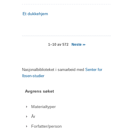
Et dukkehjem
Neste
1–10 av 572
>>
Nasjonalbiblioteket i samarbeid med
Senter for
Ibsen-studier
Avgrens søket
Materialtyper
År
Forfatter/person