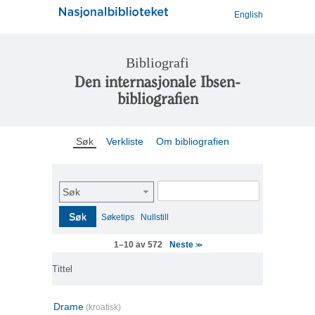
English
Bibliografi
Den internasjonale Ibsen-
bibliografien
Søk
Verkliste
Om bibliografien
Søk
Søk
Søketips
Nullstill
Neste
1–10 av 572
>>
Tittel
Drame
(kroatisk)