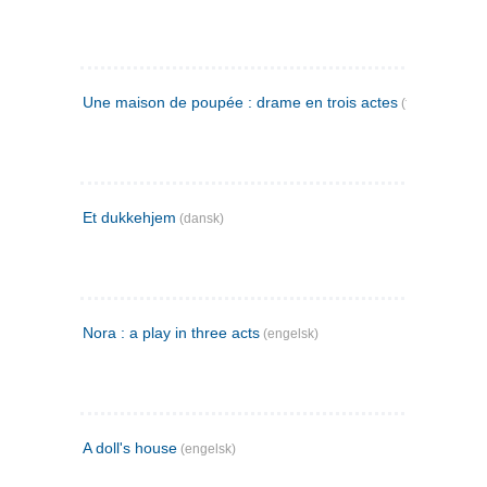
Une maison de poupée : drame en trois actes
(fransk)
Et dukkehjem
(dansk)
Nora : a play in three acts
(engelsk)
A doll's house
(engelsk)