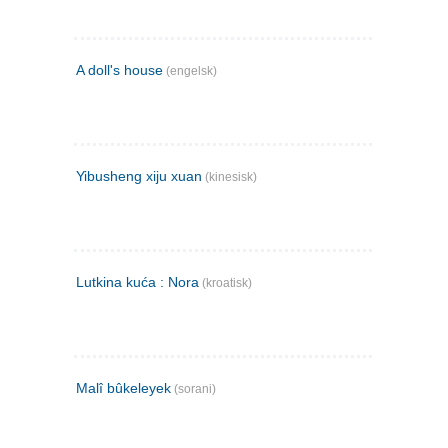
A doll's house
(engelsk)
Yibusheng xiju xuan
(kinesisk)
Lutkina kuća : Nora
(kroatisk)
Malî bûkeleyek
(sorani)