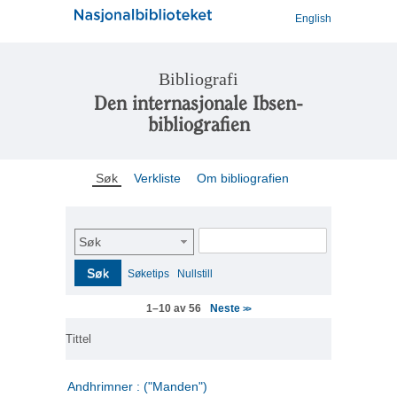
English
Bibliografi
Den internasjonale Ibsen-
bibliografien
Søk
Verkliste
Om bibliografien
Søk
Søk
Søketips
Nullstill
Neste
1–10 av 56
>>
Tittel
Andhrimner : ("Manden")