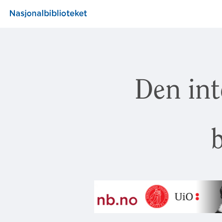
Den int
b