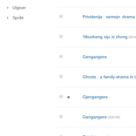
Utgiver
Prividenija : semejn. drama 
Språk
Yibusheng xiju si zhong
(kine
Gengangere
Ghosts : a family-drama in 
e
Gjengangere
Gengangere
(dansk)