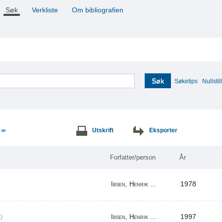
Søk
Verkliste
Om bibliografien
Søk
Søketips
Nullstill
e
Utskrift
Eksporter
>>
Forfatter/person
År
1978
Ibsen, Henrik ...
1997
Ibsen, Henrik ...
)