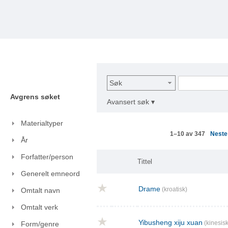
Søk
Avgrens søket
Avansert søk ▾
Materialtyper
Nest
1–10 av 347
År
Forfatter/person
Tittel
Generelt emneord
Drame
(kroatisk)
Omtalt navn
Omtalt verk
Yibusheng xiju xuan
(kinesisk
Form/genre