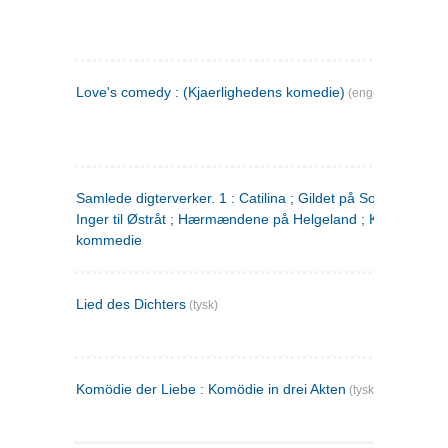
Love's comedy : (Kjaerlighedens komedie)
(engelsk)
Samlede digterverker. 1 : Catilina ; Gildet på Solhaug ; Fru
Inger til Østråt ; Hærmændene på Helgeland ; Kjærlighede
kommedie
Lied des Dichters
(tysk)
Komödie der Liebe : Komödie in drei Akten
(tysk)