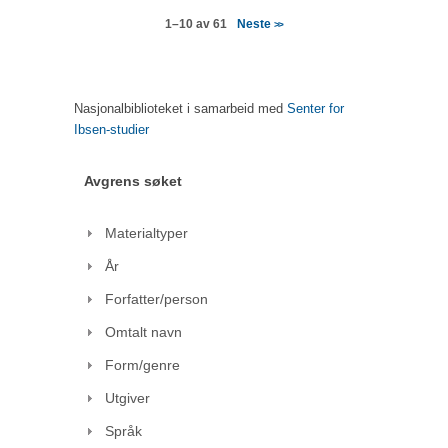
Neste
1–10 av 61
>>
Nasjonalbiblioteket i samarbeid med
Senter for
Ibsen-studier
Avgrens søket
Materialtyper
År
Forfatter/person
Omtalt navn
Form/genre
Utgiver
Språk