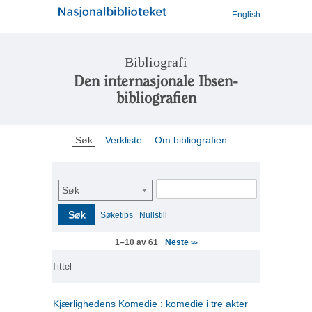
English
Bibliografi
Den internasjonale Ibsen-
bibliografien
Søk
Verkliste
Om bibliografien
Søk
Søk
Søketips
Nullstill
Neste
1–10 av 61
>>
Tittel
Kjærlighedens Komedie : komedie i tre akter