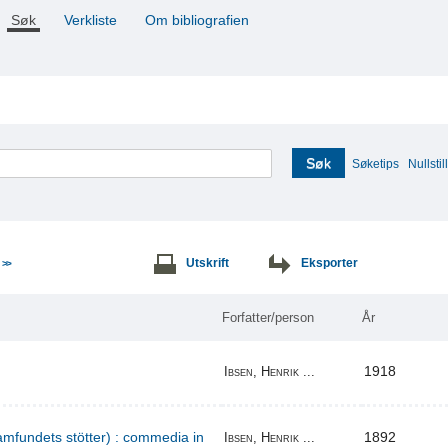
Søk
Verkliste
Om bibliografien
Søk
Søketips
Nullstill
e
Utskrift
Eksporter
>>
Forfatter/person
År
1918
Ibsen, Henrik ...
amfundets stötter) : commedia in
1892
Ibsen, Henrik ...