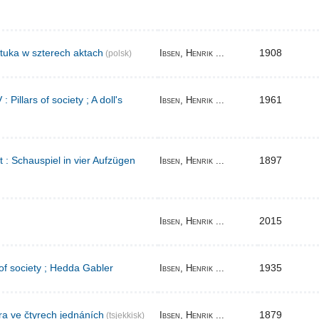
tuka w szterech aktach
1908
Ibsen, Henrik ...
(polsk)
Pillars of society ; A doll's
1961
Ibsen, Henrik ...
t : Schauspiel in vier Aufzügen
1897
Ibsen, Henrik ...
2015
Ibsen, Henrik ...
 of society ; Hedda Gabler
1935
Ibsen, Henrik ...
ra ve čtyrech jednáních
1879
Ibsen, Henrik ...
(tsjekkisk)