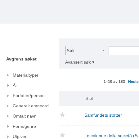
Søk
Avgrens søket
Avansert søk ▾
Materialtyper
Nest
1–10 av 183
År
Forfatter/person
Tittel
Generelt emneord
Samfundets støtter
Omtalt navn
Form/genre
Le colonne della società (S
Utgiver