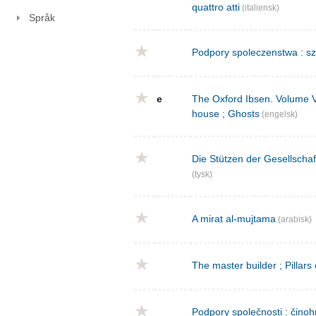
quattro atti
(italiensk)
Språk
Podpory spoleczenstwa : sz
e
The Oxford Ibsen. Volume V : 
house ; Ghosts
(engelsk)
Die Stützen der Gesellschaf
(tysk)
A mirat al-mujtama
(arabisk)
The master builder ; Pillars
Podpory společnosti : činoh