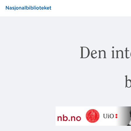
Den int
b