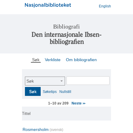
English
Bibliografi
Den internasjonale Ibsen-
bibliografien
Søk
Verkliste
Om bibliografien
Søk
Søk
Søketips
Nullstill
Neste
1–10 av 209
>>
Tittel
Rosmersholm
(svensk)