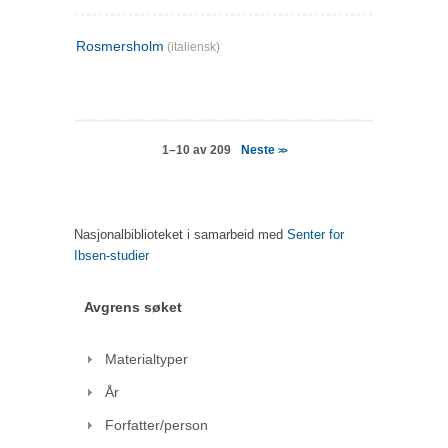
Rosmersholm
(italiensk)
Neste
1–10 av 209
>>
Nasjonalbiblioteket i samarbeid med
Senter for
Ibsen-studier
Avgrens søket
Materialtyper
År
Forfatter/person