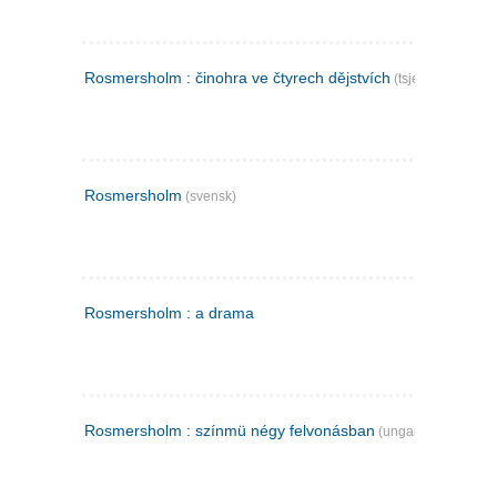
Rosmersholm : činohra ve čtyrech dějstvích
(tsjekkisk)
Rosmersholm
(svensk)
Rosmersholm : a drama
Rosmersholm : színmü négy felvonásban
(ungarsk)