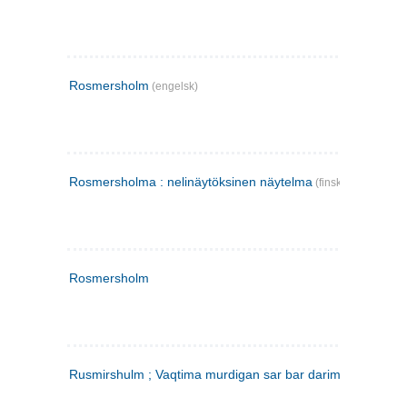
Rosmersholm
(engelsk)
Rosmersholma : nelinäytöksinen näytelma
(finsk)
Rosmersholm
Rusmirshulm ; Vaqtima murdigan sar bar darim
(farsi)