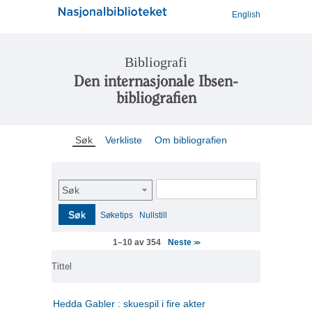
English
Bibliografi
Den internasjonale Ibsen-
bibliografien
Søk
Verkliste
Om bibliografien
Søk
Søk
Søketips
Nullstill
Neste
1–10 av 354
>>
Tittel
Hedda Gabler : skuespil i fire akter