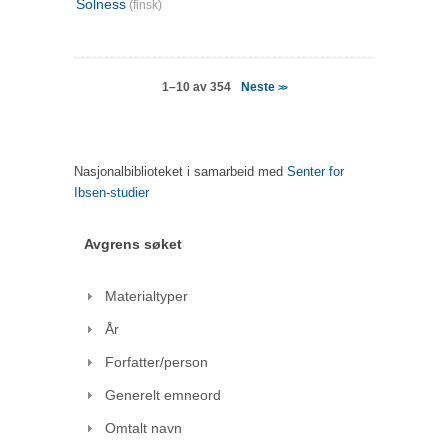
Solness
(finsk)
Neste
1–10 av 354
>>
Nasjonalbiblioteket i samarbeid med
Senter for
Ibsen-studier
Avgrens søket
Materialtyper
År
Forfatter/person
Generelt emneord
Omtalt navn