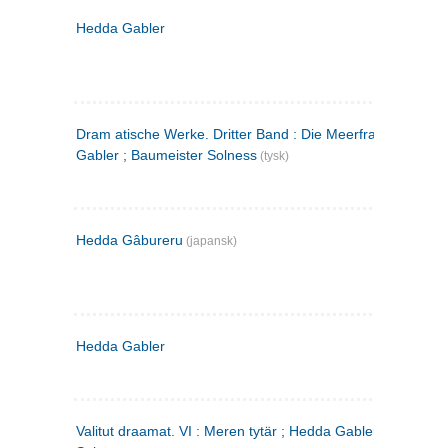
Hedda Gabler
Dram atische Werke. Dritter Band : Die Meerfrau ; Hedda
Gabler ; Baumeister Solness
(tysk)
Hedda Gâbureru
(japansk)
Hedda Gabler
Valitut draamat. VI : Meren tytär ; Hedda Gabler ; Rakentaj