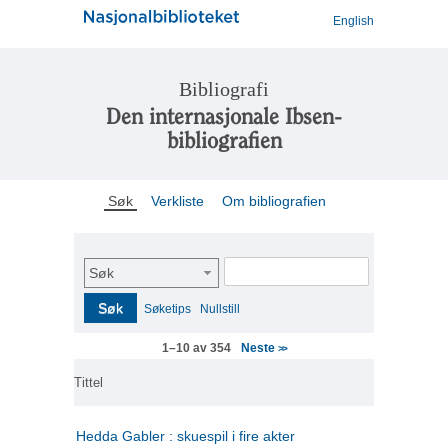
English
Bibliografi
Den internasjonale Ibsen-
bibliografien
Søk
Verkliste
Om bibliografien
Søk
Søk
Søketips
Nullstill
Neste
1–10 av 354
>>
Tittel
Hedda Gabler : skuespil i fire akter