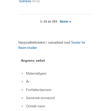
Solness
(finsk)
Neste
1–10 av 354
>>
Nasjonalbiblioteket i samarbeid med
Senter for
Ibsen-studier
Avgrens søket
Materialtyper
År
Forfatter/person
Generelt emneord
Omtalt navn