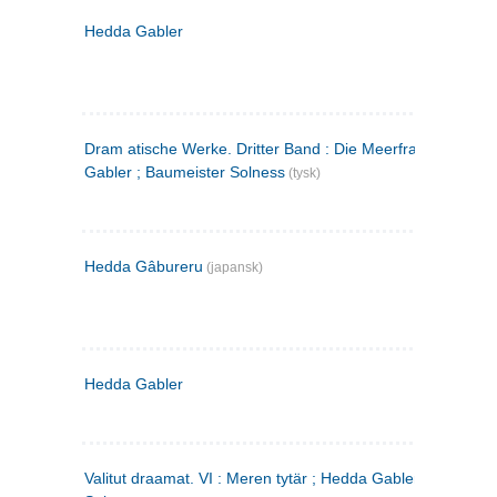
Hedda Gabler
Dram atische Werke. Dritter Band : Die Meerfrau ; Hedda
Gabler ; Baumeister Solness
(tysk)
Hedda Gâbureru
(japansk)
Hedda Gabler
Valitut draamat. VI : Meren tytär ; Hedda Gabler ; Rakentaj