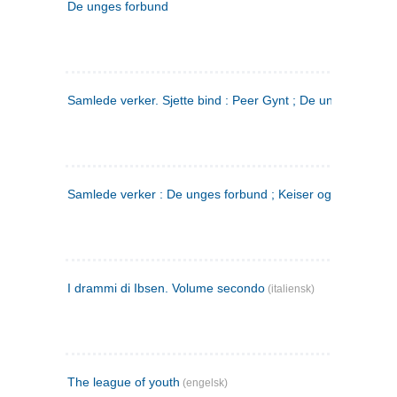
De unges forbund
Samlede verker. Sjette bind : Peer Gynt ; De unges Forbu
Samlede verker : De unges forbund ; Keiser og Galilæer. 3
I drammi di Ibsen. Volume secondo
(italiensk)
The league of youth
(engelsk)