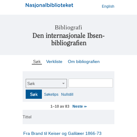
English
Bibliografi
Den internasjonale Ibsen-
bibliografien
Søk
Verkliste
Om bibliografien
Søk
Søk
Søketips
Nullstill
Neste
1–10 av 83
>>
Tittel
Fra Brand til Keiser og Galilæer 1866-73