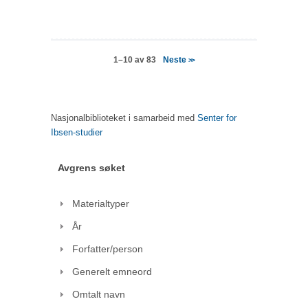
Neste
1–10 av 83
>>
Nasjonalbiblioteket i samarbeid med
Senter for
Ibsen-studier
Avgrens søket
Materialtyper
År
Forfatter/person
Generelt emneord
Omtalt navn