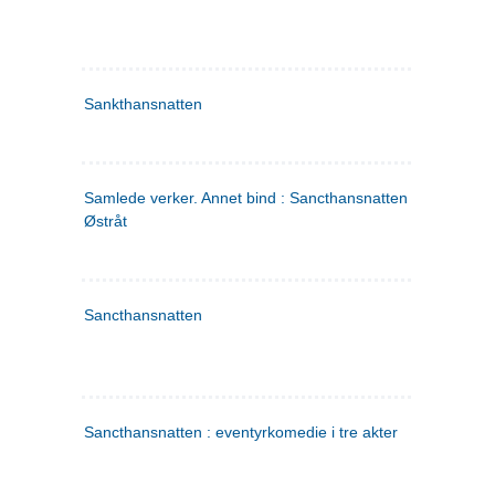
Sankthansnatten
Samlede verker. Annet bind : Sancthansnatten ; Fru Inger ti
Østråt
Sancthansnatten
Sancthansnatten : eventyrkomedie i tre akter