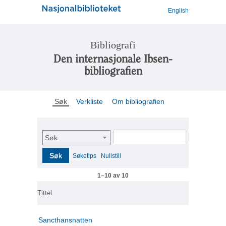
English
Bibliografi
Den internasjonale Ibsen-
bibliografien
Søk
Verkliste
Om bibliografien
Søk
Søk
Søketips
Nullstill
1–10 av 10
Tittel
Sancthansnatten