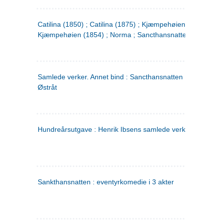
Catilina (1850) ; Catilina (1875) ; Kjæmpehøien (1850) ;
Kjæmpehøien (1854) ; Norma ; Sancthansnatten
Samlede verker. Annet bind : Sancthansnatten ; Fru Inger ti
Østråt
Hundreårsutgave : Henrik Ibsens samlede verker. 2
Sankthansnatten : eventyrkomedie i 3 akter