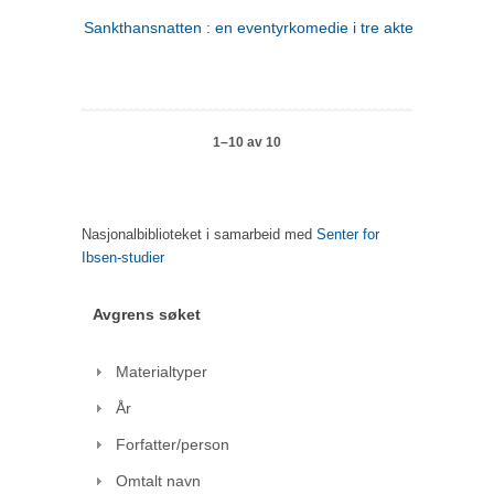
Sankthansnatten : en eventyrkomedie i tre akter
1–10 av 10
Nasjonalbiblioteket i samarbeid med
Senter for
Ibsen-studier
Avgrens søket
Materialtyper
År
Forfatter/person
Omtalt navn