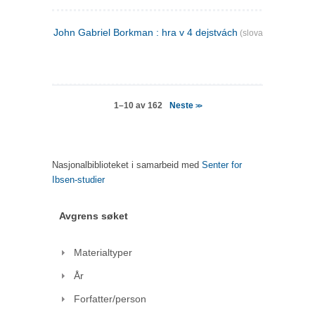
John Gabriel Borkman : hra v 4 dejstvách
(slovakisk)
Neste
1–10 av 162
>>
Nasjonalbiblioteket i samarbeid med
Senter for
Ibsen-studier
Avgrens søket
Materialtyper
År
Forfatter/person