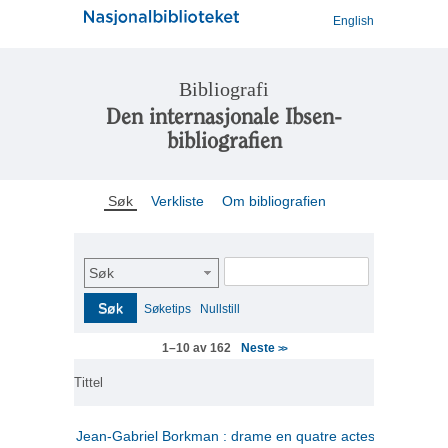
English
Bibliografi
Den internasjonale Ibsen-
bibliografien
Søk
Verkliste
Om bibliografien
Søk
Søk
Søketips
Nullstill
Neste
1–10 av 162
>>
Tittel
Jean-Gabriel Borkman : drame en quatre actes
(fransk)