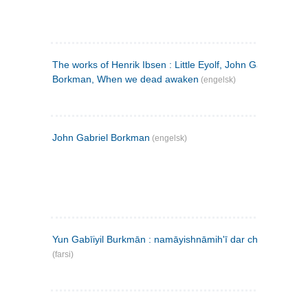
The works of Henrik Ibsen : Little Eyolf, John Gabriel
Borkman, When we dead awaken
(engelsk)
John Gabriel Borkman
(engelsk)
Yun Gabīiyil Burkmān : namāyishnāmihʹī dar chahār pardih
(farsi)