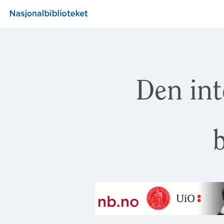
Den int
b