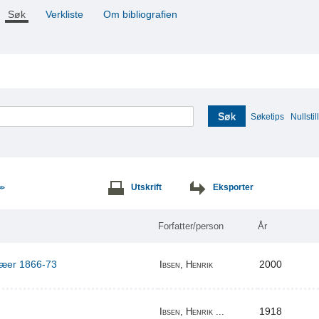
Søk
Verkliste
Om bibliografien
Søk
Søketips
Nullstill
Utskrift
Eksporter
>>
Forfatter/person
År
ilæer 1866-73
2000
Ibsen, Henrik
1918
Ibsen, Henrik ...