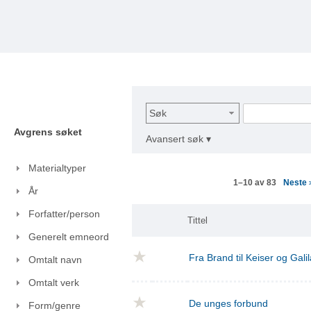
Søk
Avgrens søket
Avansert søk ▾
Materialtyper
Neste
1–10 av 83
År
Forfatter/person
Tittel
Generelt emneord
Fra Brand til Keiser og Gal
Omtalt navn
Omtalt verk
De unges forbund
Form/genre