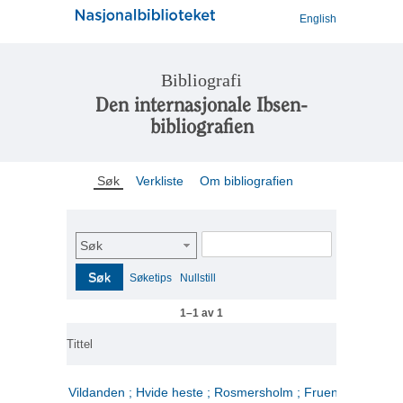
English
Bibliografi
Den internasjonale Ibsen-
bibliografien
Søk
Verkliste
Om bibliografien
Søk
Søk
Søketips
Nullstill
1–1 av 1
Tittel
Vildanden ; Hvide heste ; Rosmersholm ; Fruen fra havet