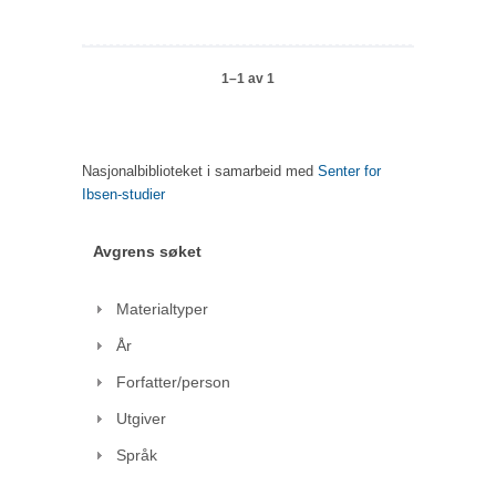
1–1 av 1
Nasjonalbiblioteket i samarbeid med
Senter for
Ibsen-studier
Avgrens søket
Materialtyper
År
Forfatter/person
Utgiver
Språk