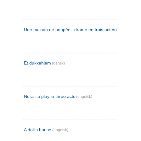
Une maison de poupée : drame en trois actes
(fransk)
Et dukkehjem
(dansk)
Nora : a play in three acts
(engelsk)
A doll's house
(engelsk)