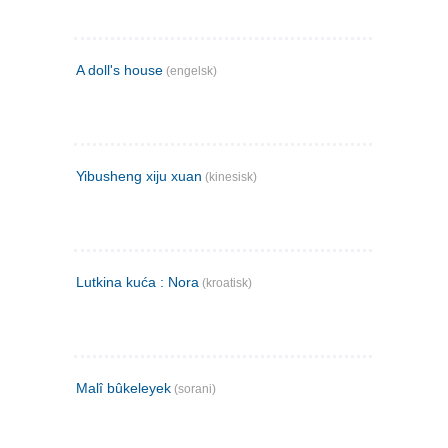
A doll's house
(engelsk)
Yibusheng xiju xuan
(kinesisk)
Lutkina kuća : Nora
(kroatisk)
Malî bûkeleyek
(sorani)