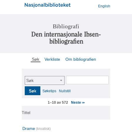
English
Bibliografi
Den internasjonale Ibsen-
bibliografien
Søk
Verkliste
Om bibliografien
Søk
Søk
Søketips
Nullstill
Neste
1–10 av 572
>>
Tittel
Drame
(kroatisk)