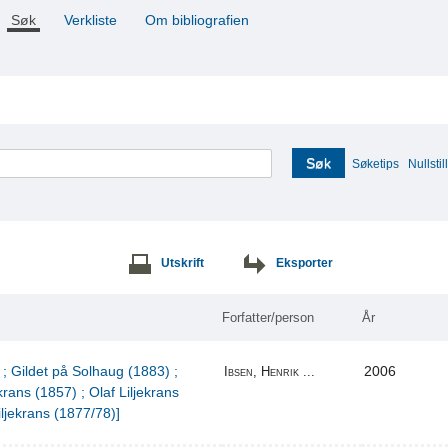
Søk
Verkliste
Om bibliografien
Søk
Søketips
Nullstill
Utskrift
Eksporter
Forfatter/person
År
 ; Gildet på Solhaug (1883) ;
2006
Ibsen, Henrik ...
krans (1857) ; Olaf Liljekrans
iljekrans (1877/78)]