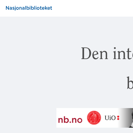
Den int
b