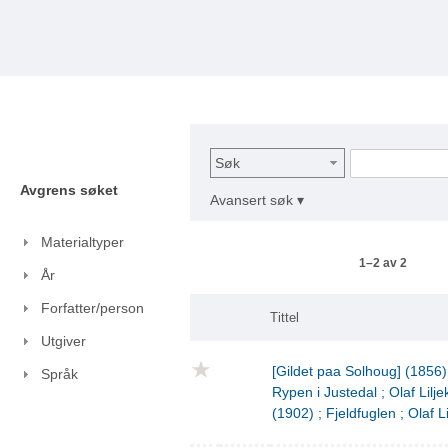
Søk
Avgrens søket
Avansert søk ▾
Materialtyper
1–2 av 2
År
Forfatter/person
Tittel
Utgiver
[Gildet paa Solhoug] (1856)
Språk
Rypen i Justedal ; Olaf Lilje
(1902) ; Fjeldfuglen ; Olaf L