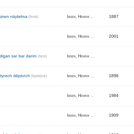
sinen näytelma
1887
Ibsen, Henrik ...
(finsk)
2001
Ibsen, Henrik ...
digan sar bar darim
Ibsen, Henrik ...
(farsi)
tyrech dějstvích
1898
Ibsen, Henrik ...
(tsjekkisk)
1984
Ibsen, Henrik ...
1909
Ibsen, Henrik ...