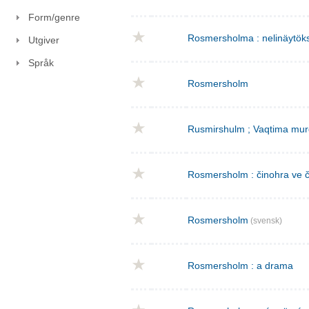
Form/genre
Rosmersholma : nelinäytök
Utgiver
Språk
Rosmersholm
Rusmirshulm ; Vaqtima mur
Rosmersholm : činohra ve č
Rosmersholm
(svensk)
Rosmersholm : a drama