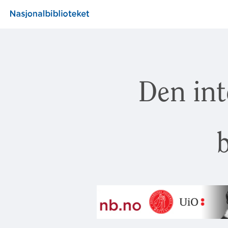
Den int
b