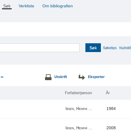
Søk
Verkliste
Om bibliografien
Søk
Søketips
Nullstill
e
Utskrift
Eksporter
>>
Forfatter/person
År
1984
Ibsen, Henrik ...
2008
Ibsen, Henrik ...