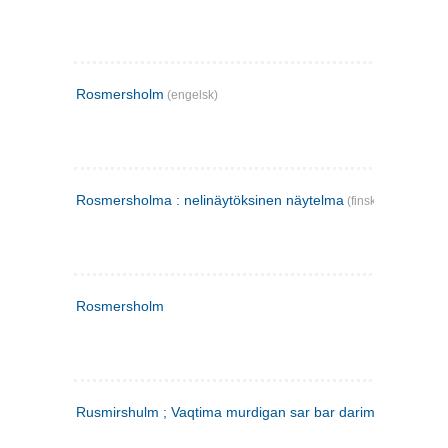
Rosmersholm
(engelsk)
Rosmersholma : nelinäytöksinen näytelma
(finsk)
Rosmersholm
Rusmirshulm ; Vaqtima murdigan sar bar darim
(farsi)