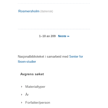
Rosmersholm
(italiensk)
Neste
1–10 av 209
>>
Nasjonalbiblioteket i samarbeid med
Senter for
Ibsen-studier
Avgrens søket
Materialtyper
År
Forfatter/person