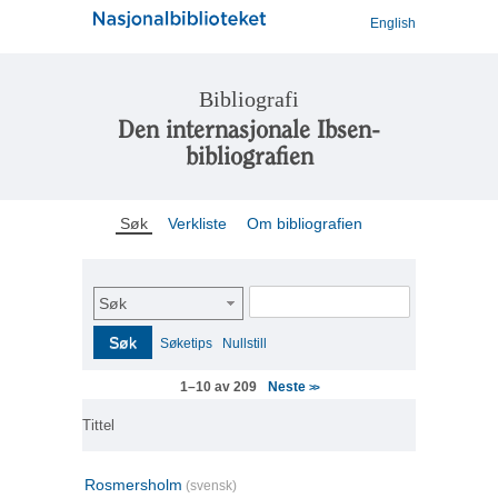
English
Bibliografi
Den internasjonale Ibsen-
bibliografien
Søk
Verkliste
Om bibliografien
Søk
Søk
Søketips
Nullstill
Neste
1–10 av 209
>>
Tittel
Rosmersholm
(svensk)