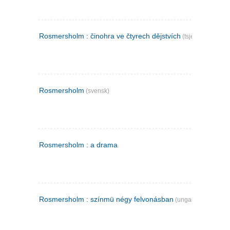
Rosmersholm : činohra ve čtyrech dějstvích
(tsjekkisk)
Rosmersholm
(svensk)
Rosmersholm : a drama
Rosmersholm : színmü négy felvonásban
(ungarsk)