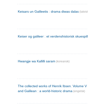
Keisars un Galileetis : drama diwas dalas
(latvisk)
Keiser og galileer : et verdenshistorisk skuespill (1873)
Hwangje wa Kallilli saram
(koreansk)
The collected works of Henrik Ibsen. Volume V : Emperor
and Galilean : a world-historic drama
(engelsk)