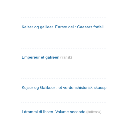
Keiser og galileer. Første del : Caesars frafall
Empereur et galiléen
(fransk)
Kejser og Galilæer : et verdenshistorisk skuespil
I drammi di Ibsen. Volume secondo
(italiensk)