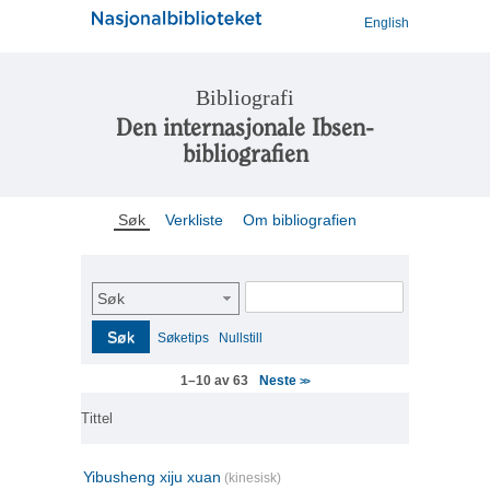
English
Bibliografi
Den internasjonale Ibsen-
bibliografien
Søk
Verkliste
Om bibliografien
Søk
Søk
Søketips
Nullstill
Neste
1–10 av 63
>>
Tittel
Yibusheng xiju xuan
(kinesisk)