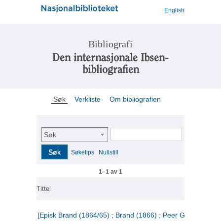
English
Bibliografi
Den internasjonale Ibsen-
bibliografien
Søk
Verkliste
Om bibliografien
Søk
Søk
Søketips
Nullstill
1–1 av 1
Tittel
[Episk Brand (1864/65) ; Brand (1866) ; Peer Gynt (1867)]