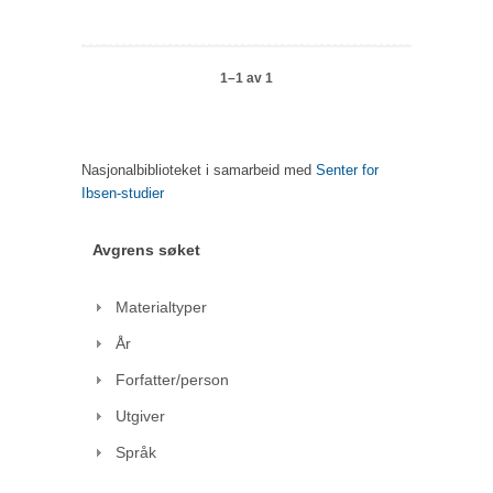
1–1 av 1
Nasjonalbiblioteket i samarbeid med
Senter for
Ibsen-studier
Avgrens søket
Materialtyper
År
Forfatter/person
Utgiver
Språk