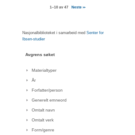
Neste
1–10 av 47
>>
Nasjonalbiblioteket i samarbeid med
Senter for
Ibsen-studier
Avgrens søket
Materialtyper
År
Forfatter/person
Generelt emneord
Omtalt navn
Omtalt verk
Form/genre