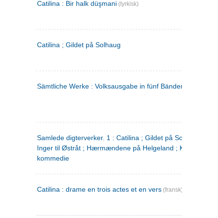
Catilina : Bir halk düşmani
(tyrkisk)
Catilina ; Gildet på Solhaug
Sämtliche Werke : Volksausgabe in fünf Bänden
(tysk)
Samlede digterverker. 1 : Catilina ; Gildet på Solhaug ; Fru
Inger til Østråt ; Hærmændene på Helgeland ; Kjærlighede
kommedie
Catilina : drame en trois actes et en vers
(fransk)