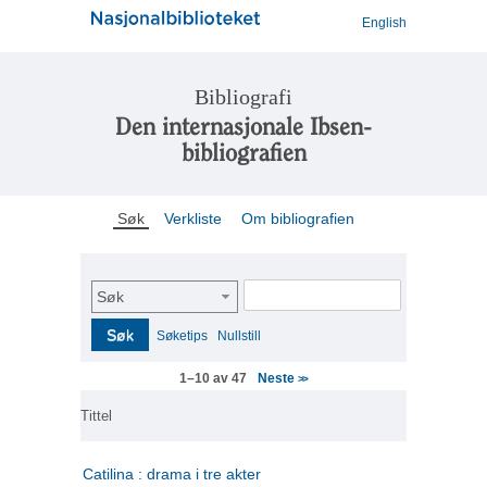
English
Bibliografi
Den internasjonale Ibsen-
bibliografien
Søk
Verkliste
Om bibliografien
Søk
Søk
Søketips
Nullstill
Neste
1–10 av 47
>>
Tittel
Catilina : drama i tre akter