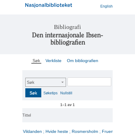
English
Bibliografi
Den internasjonale Ibsen-
bibliografien
Søk
Verkliste
Om bibliografien
Søk
Søk
Søketips
Nullstill
1–1 av 1
Tittel
Vildanden ; Hvide heste ; Rosmersholm ; Fruen fra havet