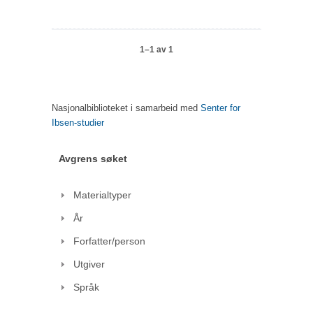
1–1 av 1
Nasjonalbiblioteket i samarbeid med
Senter for
Ibsen-studier
Avgrens søket
Materialtyper
År
Forfatter/person
Utgiver
Språk