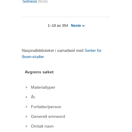
Solness
(finsk)
Neste
1–10 av 354
>>
Nasjonalbiblioteket i samarbeid med
Senter for
Ibsen-studier
Avgrens søket
Materialtyper
År
Forfatter/person
Generelt emneord
Omtalt navn