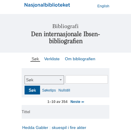
English
Bibliografi
Den internasjonale Ibsen-
bibliografien
Søk
Verkliste
Om bibliografien
Søk
Søk
Søketips
Nullstill
Neste
1–10 av 354
>>
Tittel
Hedda Gabler : skuespil i fire akter