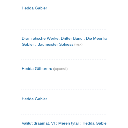
Hedda Gabler
Dram atische Werke. Dritter Band : Die Meerfrau ; Hedda
Gabler ; Baumeister Solness
(tysk)
Hedda Gâbureru
(japansk)
Hedda Gabler
Valitut draamat. VI : Meren tytär ; Hedda Gabler ; Rakentaj