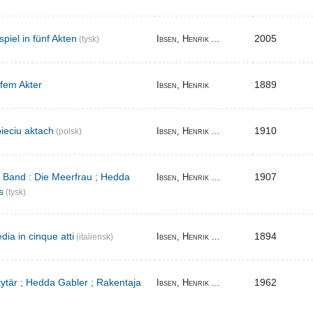
iel in fünf Akten
2005
Ibsen, Henrik ...
(tysk)
 fem Akter
1889
Ibsen, Henrik
ieciu aktach
1910
Ibsen, Henrik ...
(polsk)
r Band : Die Meerfrau ; Hedda
1907
Ibsen, Henrik ...
s
(tysk)
ia in cinque atti
1894
Ibsen, Henrik ...
(italiensk)
 tytär ; Hedda Gabler ; Rakentaja
1962
Ibsen, Henrik ...