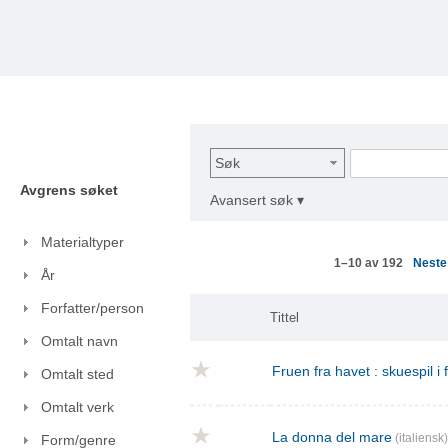
Søk
Avgrens søket
Avansert søk ▾
Materialtyper
Nest
1–10 av 192
År
Forfatter/person
Tittel
Omtalt navn
Fruen fra havet : skuespil i
Omtalt sted
Omtalt verk
La donna del mare
(italiensk)
Form/genre