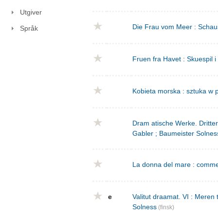
Utgiver
Die Frau vom Meer : Schausp
Språk
Fruen fra Havet : Skuespil i
Kobieta morska : sztuka w p
Dram atische Werke. Dritte
Gabler ; Baumeister Solnes
La donna del mare : commed
e
Valitut draamat. VI : Meren
Solness
(finsk)