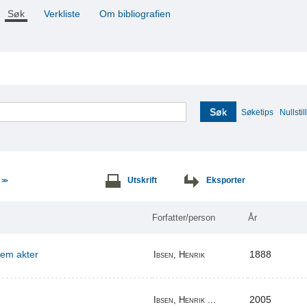
Søk
Verkliste
Om bibliografien
Søk
Søketips
Nullstill
e
Utskrift
Eksporter
>>
Forfatter/person
År
 fem akter
1888
Ibsen, Henrik
2005
Ibsen, Henrik ...