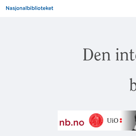
Den int
b