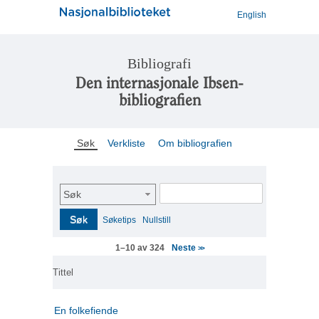
English
Bibliografi
Den internasjonale Ibsen-
bibliografien
Søk
Verkliste
Om bibliografien
Søk
Søk
Søketips
Nullstill
Neste
1–10 av 324
>>
Tittel
En folkefiende