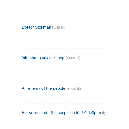
Doktor Štokman
(russisk)
Yibusheng xiju si zhong
(kinesisk)
An enemy of the people
(engelsk)
Ein Volksfeind : Schauspiel in fünf Aufzügen
(tysk)