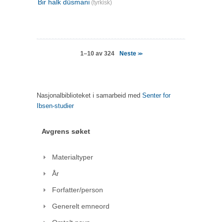
Bir halk düsmani
(tyrkisk)
Neste
1–10 av 324
>>
Nasjonalbiblioteket i samarbeid med
Senter for
Ibsen-studier
Avgrens søket
Materialtyper
År
Forfatter/person
Generelt emneord