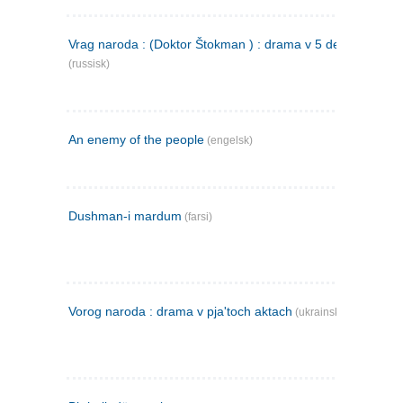
Vrag naroda : (Doktor Štokman ) : drama v 5 dejstvijach
(russisk)
An enemy of the people
(engelsk)
Dushman-i mardum
(farsi)
Vorog naroda : drama v pja'toch aktach
(ukrainsk)