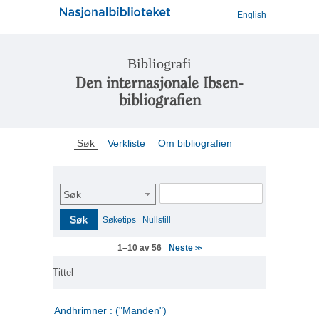
English
Bibliografi
Den internasjonale Ibsen-
bibliografien
Søk
Verkliste
Om bibliografien
Søk
Søk
Søketips
Nullstill
Neste
1–10 av 56
>>
Tittel
Andhrimner : ("Manden")