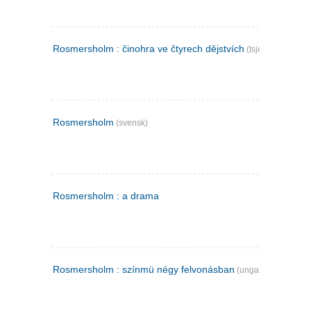
Rosmersholm : činohra ve čtyrech dějstvích
(tsjekkisk)
Rosmersholm
(svensk)
Rosmersholm : a drama
Rosmersholm : színmü négy felvonásban
(ungarsk)