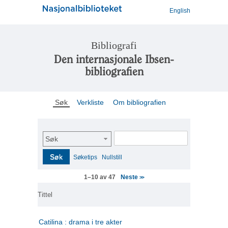
English
Bibliografi
Den internasjonale Ibsen-
bibliografien
Søk
Verkliste
Om bibliografien
Søk
Søk
Søketips
Nullstill
Neste
1–10 av 47
>>
Tittel
Catilina : drama i tre akter