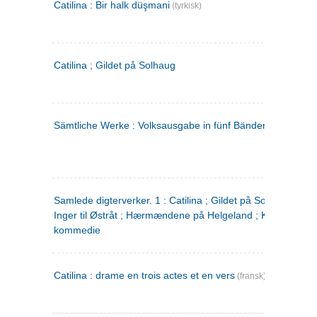
Catilina : Bir halk düşmani
(tyrkisk)
Catilina ; Gildet på Solhaug
Sämtliche Werke : Volksausgabe in fünf Bänden
(tysk)
Samlede digterverker. 1 : Catilina ; Gildet på Solhaug ; Fru
Inger til Østråt ; Hærmændene på Helgeland ; Kjærlighede
kommedie
Catilina : drame en trois actes et en vers
(fransk)