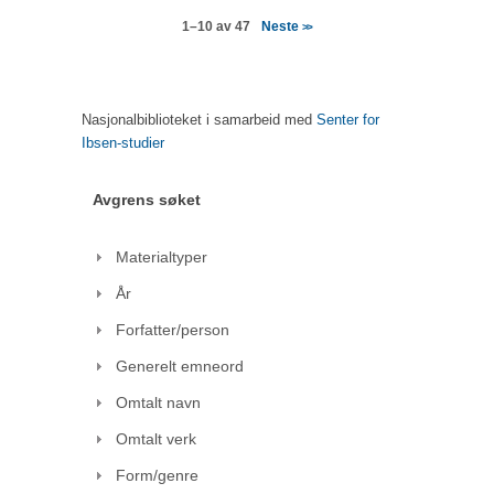
Neste
1–10 av 47
>>
Nasjonalbiblioteket i samarbeid med
Senter for
Ibsen-studier
Avgrens søket
Materialtyper
År
Forfatter/person
Generelt emneord
Omtalt navn
Omtalt verk
Form/genre