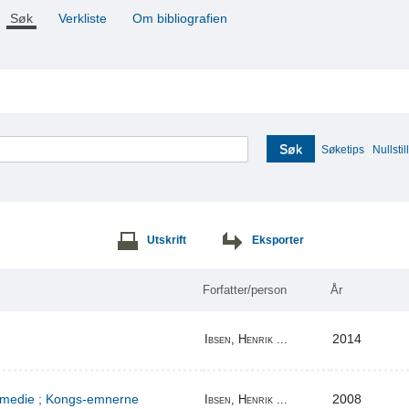
Søk
Verkliste
Om bibliografien
Søk
Søketips
Nullstill
Utskrift
Eksporter
Forfatter/person
År
2014
Ibsen, Henrik ...
komedie ; Kongs-emnerne
2008
Ibsen, Henrik ...