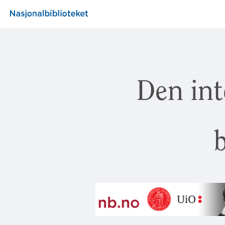
Den int
b