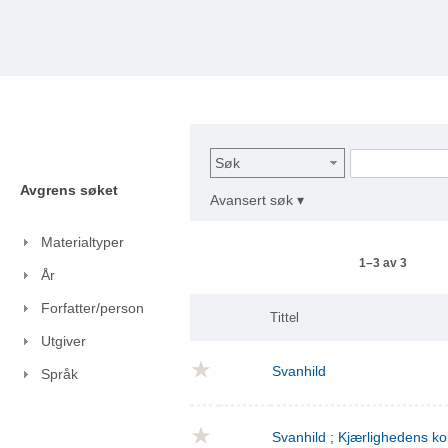
Søk
Avgrens søket
Avansert søk ▾
Materialtyper
1–3 av 3
År
Forfatter/person
Tittel
Utgiver
Svanhild
Språk
Svanhild ; Kjærlighedens 