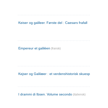
Keiser og galileer. Første del : Caesars frafall
Empereur et galiléen
(fransk)
Kejser og Galilæer : et verdenshistorisk skuespil
I drammi di Ibsen. Volume secondo
(italiensk)