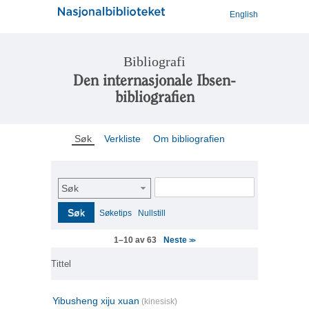
English
Bibliografi
Den internasjonale Ibsen-
bibliografien
Søk
Verkliste
Om bibliografien
Søk
Søk
Søketips
Nullstill
Neste
1–10 av 63
>>
Tittel
Yibusheng xiju xuan
(kinesisk)