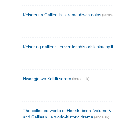
Keisars un Galileetis : drama diwas dalas
(latvisk)
Keiser og galileer : et verdenshistorisk skuespill (1873)
Hwangje wa Kallilli saram
(koreansk)
The collected works of Henrik Ibsen. Volume V : Emperor
and Galilean : a world-historic drama
(engelsk)