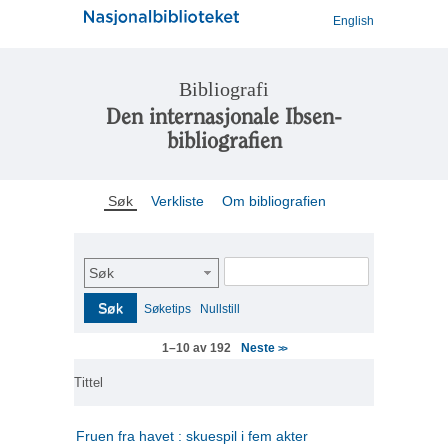
English
Bibliografi
Den internasjonale Ibsen-
bibliografien
Søk
Verkliste
Om bibliografien
Søk
Søk
Søketips
Nullstill
Neste
1–10 av 192
>>
Tittel
Fruen fra havet : skuespil i fem akter