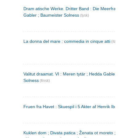
Dram atische Werke. Dritter Band : Die Meerfrau ; Hedda
Gabler ; Baumeister Solness
(tysk)
La donna del mare : commedia in cinque atti
(italiensk)
Valitut draamat. VI : Meren tytär ; Hedda Gabler ; Rakentaj
Solness
(finsk)
Fruen fra Havet : Skuespil i 5 Akter af Henrik Ibsen
Kuklen dom ; Divata patica ; Ženata ot moreto ; Malkijat Ejo