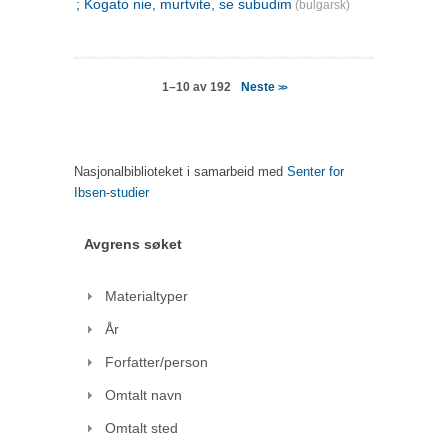
; Kogato nie, murtvite, se subudim
(bulgarsk)
Neste
1–10 av 192
>>
Nasjonalbiblioteket i samarbeid med
Senter for
Ibsen-studier
Avgrens søket
Materialtyper
År
Forfatter/person
Omtalt navn
Omtalt sted