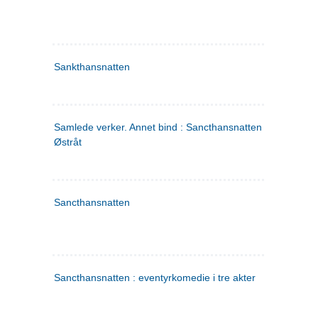
Sankthansnatten
Samlede verker. Annet bind : Sancthansnatten ; Fru Inger ti
Østråt
Sancthansnatten
Sancthansnatten : eventyrkomedie i tre akter