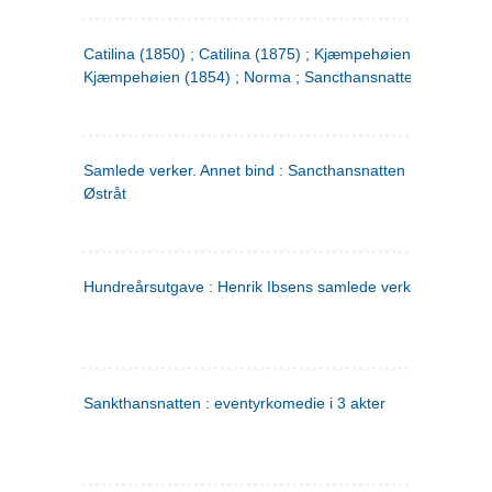
Catilina (1850) ; Catilina (1875) ; Kjæmpehøien (1850) ;
Kjæmpehøien (1854) ; Norma ; Sancthansnatten
Samlede verker. Annet bind : Sancthansnatten ; Fru Inger ti
Østråt
Hundreårsutgave : Henrik Ibsens samlede verker. 2
Sankthansnatten : eventyrkomedie i 3 akter