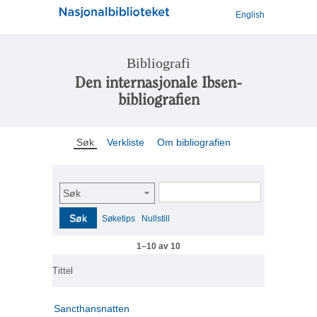
English
Bibliografi
Den internasjonale Ibsen-
bibliografien
Søk
Verkliste
Om bibliografien
Søk
Søk
Søketips
Nullstill
1–10 av 10
Tittel
Sancthansnatten