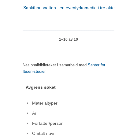
Sankthansnatten : en eventyrkomedie i tre akter
1–10 av 10
Nasjonalbiblioteket i samarbeid med
Senter for
Ibsen-studier
Avgrens søket
Materialtyper
År
Forfatter/person
Omtalt navn