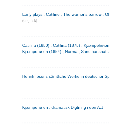
Early plays : Catiline ; The warrior's barrow ; Olaf Liljekran
(engelsk)
Catilina (1850) ; Catilina (1875) ; Kjæmpehøien (1850) ;
Kjæmpehøien (1854) ; Norma ; Sancthansnatten
Henrik Ibsens sämtliche Werke in deutscher Sprache. 2
(ty
Kjæmpehøien : dramatisk Digtning i een Act