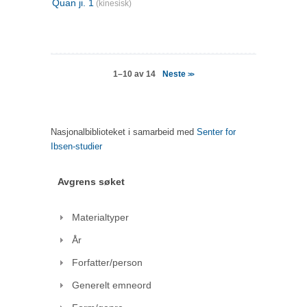
Quan ji. 1
(kinesisk)
Neste
1–10 av 14
>>
Nasjonalbiblioteket i samarbeid med
Senter for
Ibsen-studier
Avgrens søket
Materialtyper
År
Forfatter/person
Generelt emneord