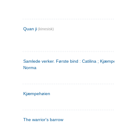
Quan ji
(kinesisk)
Samlede verker. Første bind : Catilina ; Kjæmpehøien ;
Norma
Kjæmpehøien
The warrior's barrow