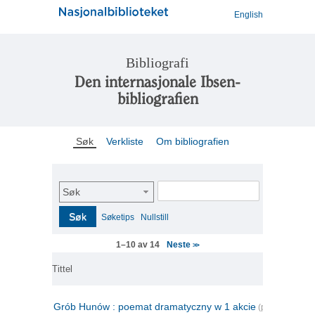
English
Bibliografi
Den internasjonale Ibsen-
bibliografien
Søk
Verkliste
Om bibliografien
Søk
Søk
Søketips
Nullstill
Neste
1–10 av 14
>>
Tittel
Grób Hunów : poemat dramatyczny w 1 akcie
(polsk)