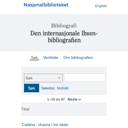
English
Bibliografi
Den internasjonale Ibsen-
bibliografien
Søk
Verkliste
Om bibliografien
Søk
Søk
Søketips
Nullstill
Neste
1–10 av 47
>>
Tittel
Catilina : drama i tre akter