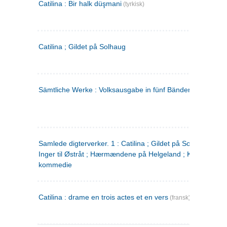
Catilina : Bir halk düşmani
(tyrkisk)
Catilina ; Gildet på Solhaug
Sämtliche Werke : Volksausgabe in fünf Bänden
(tysk)
Samlede digterverker. 1 : Catilina ; Gildet på Solhaug ; Fru
Inger til Østråt ; Hærmændene på Helgeland ; Kjærlighede
kommedie
Catilina : drame en trois actes et en vers
(fransk)