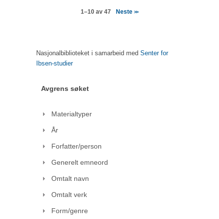
Neste
1–10 av 47
>>
Nasjonalbiblioteket i samarbeid med
Senter for
Ibsen-studier
Avgrens søket
Materialtyper
År
Forfatter/person
Generelt emneord
Omtalt navn
Omtalt verk
Form/genre