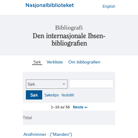
English
Bibliografi
Den internasjonale Ibsen-
bibliografien
Søk
Verkliste
Om bibliografien
Søk
Søk
Søketips
Nullstill
Neste
1–10 av 56
>>
Tittel
Andhrimner : ("Manden")