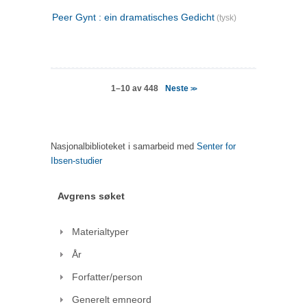
Peer Gynt : ein dramatisches Gedicht
(tysk)
Neste
1–10 av 448
>>
Nasjonalbiblioteket i samarbeid med
Senter for
Ibsen-studier
Avgrens søket
Materialtyper
År
Forfatter/person
Generelt emneord