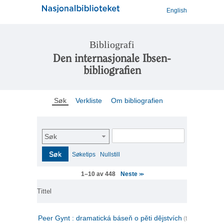
English
Bibliografi
Den internasjonale Ibsen-
bibliografien
Søk
Verkliste
Om bibliografien
Søk
Søk
Søketips
Nullstill
Neste
1–10 av 448
>>
Tittel
Peer Gynt : dramatická báseň o pěti dějstvích
(tsjekkisk)