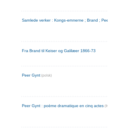
Samlede verker : Kongs-emnerne ; Brand ; Peer Gynt. 2
Fra Brand til Keiser og Galilæer 1866-73
Peer Gynt
(polsk)
Peer Gynt : poème dramatique en cinq actes
(fransk)