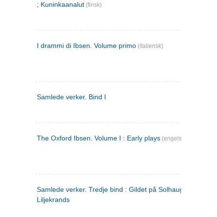
; Kuninkaanalut
(finsk)
I drammi di Ibsen. Volume primo
(italiensk)
Samlede verker. Bind I
The Oxford Ibsen. Volume I : Early plays
(engelsk)
Samlede verker. Tredje bind : Gildet på Solhaug ; Olaf
Liljekrands