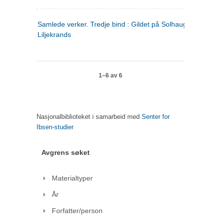
Samlede verker. Tredje bind : Gildet på Solhaug ; Olaf
Liljekrands
1–6 av 6
Nasjonalbiblioteket i samarbeid med
Senter for
Ibsen-studier
Avgrens søket
Materialtyper
År
Forfatter/person