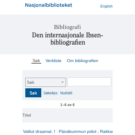
English
Bibliografi
Den internasjonale Ibsen-
bibliografien
Søk
Verkliste
Om bibliografien
Søk
Søk
Søketips
Nullstill
1–6 av 6
Tittel
Valitut draamat. I : Päiväkummun pidot ; Rakkauden kome