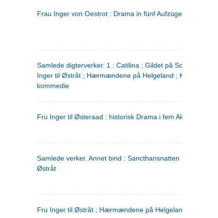
Frau Inger von Oestrot : Drama in fünf Aufzügen
(tysk)
Samlede digterverker. 1 : Catilina ; Gildet på Solhaug ; Fru
Inger til Østråt ; Hærmændene på Helgeland ; Kjærlighede
kommedie
Fru Inger til Østeraad : historisk Drama i fem Akter
Samlede verker. Annet bind : Sancthansnatten ; Fru Inger ti
Østråt
Fru Inger til Østråt ; Hærmændene på Helgeland