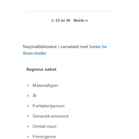
Neste
1–10 av 46
>>
Nasjonalbiblioteket i samarbeid med
Senter for
Ibsen-studier
Avgrens søket
Materialtyper
År
Forfatter/person
Generelt emneord
Omtalt navn
Form/genre