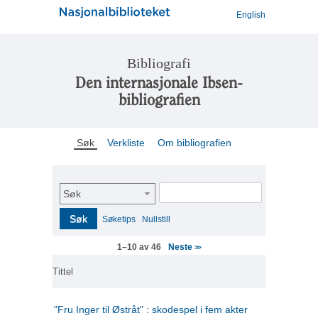
English
Bibliografi
Den internasjonale Ibsen-
bibliografien
Søk
Verkliste
Om bibliografien
Søk
Søk
Søketips
Nullstill
Neste
1–10 av 46
>>
Tittel
"Fru Inger til Østråt" : skodespel i fem akter