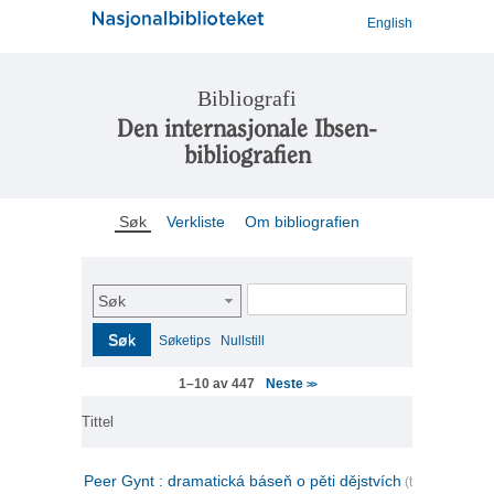
English
Bibliografi
Den internasjonale Ibsen-
bibliografien
Søk
Verkliste
Om bibliografien
Søk
Søk
Søketips
Nullstill
Neste
1–10 av 447
>>
Tittel
Peer Gynt : dramatická báseň o pěti dějstvích
(tsjekkisk)