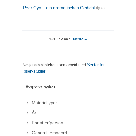
Peer Gynt : ein dramatisches Gedicht
(tysk)
Neste
1–10 av 447
>>
Nasjonalbiblioteket i samarbeid med
Senter for
Ibsen-studier
Avgrens søket
Materialtyper
År
Forfatter/person
Generelt emneord