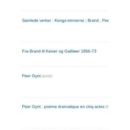
Samlede verker : Kongs-emnerne ; Brand ; Peer Gynt. 2
Fra Brand til Keiser og Galilæer 1866-73
Peer Gynt
(polsk)
Peer Gynt : poème dramatique en cinq actes
(fransk)