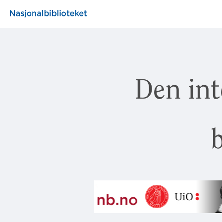
Den int
b