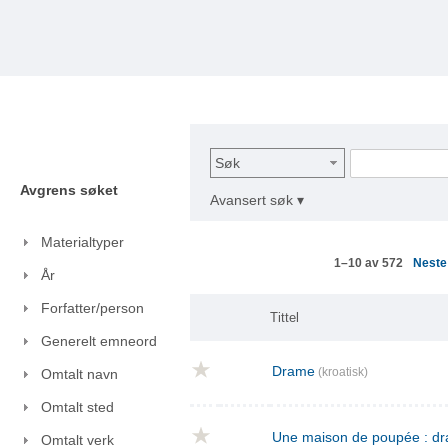
Søk
Avgrens søket
Avansert søk ▾
Materialtyper
Nest
1–10 av 572
År
Forfatter/person
Tittel
Generelt emneord
Drame
(kroatisk)
Omtalt navn
Omtalt sted
Une maison de poupée : dra
Omtalt verk