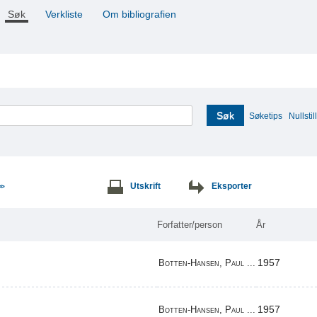
Søk
Verkliste
Om bibliografien
Søk
Søketips
Nullstill
Utskrift
Eksporter
>>
Forfatter/person
År
1957
Botten-Hansen, Paul ...
1957
Botten-Hansen, Paul ...