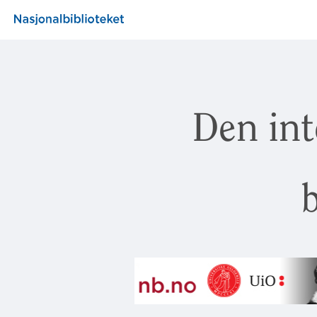
Den int
b