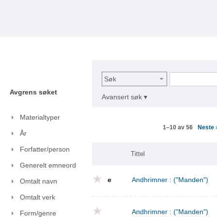
Søk
Avgrens søket
Avansert søk ▾
Materialtyper
Neste
1–10 av 56
År
Forfatter/person
Tittel
Generelt emneord
e
Andhrimner : ("Manden")
Omtalt navn
Omtalt verk
Andhrimner : ("Manden")
Form/genre