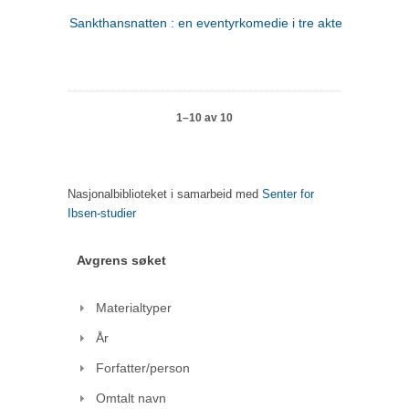
Sankthansnatten : en eventyrkomedie i tre akter
1–10 av 10
Nasjonalbiblioteket i samarbeid med
Senter for
Ibsen-studier
Avgrens søket
Materialtyper
År
Forfatter/person
Omtalt navn