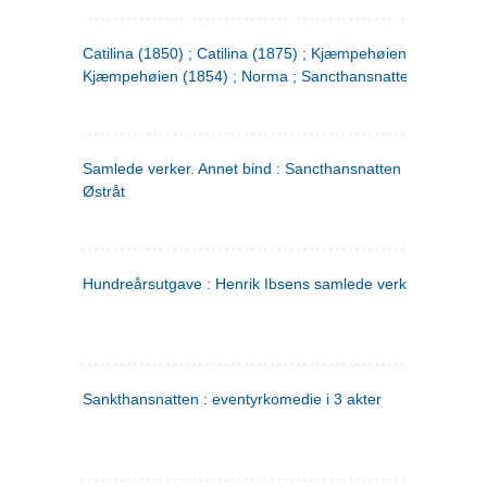
Catilina (1850) ; Catilina (1875) ; Kjæmpehøien (1850) ;
Kjæmpehøien (1854) ; Norma ; Sancthansnatten
Samlede verker. Annet bind : Sancthansnatten ; Fru Inger ti
Østråt
Hundreårsutgave : Henrik Ibsens samlede verker. 2
Sankthansnatten : eventyrkomedie i 3 akter