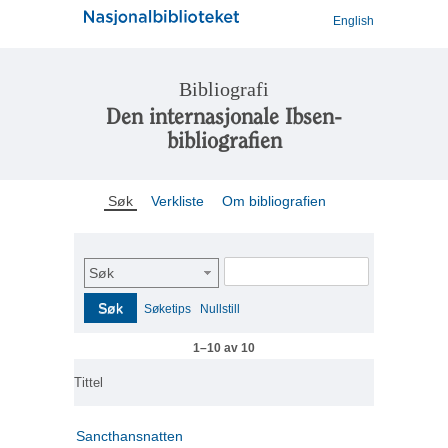
English
Bibliografi
Den internasjonale Ibsen-
bibliografien
Søk
Verkliste
Om bibliografien
Søk
Søk
Søketips
Nullstill
1–10 av 10
Tittel
Sancthansnatten