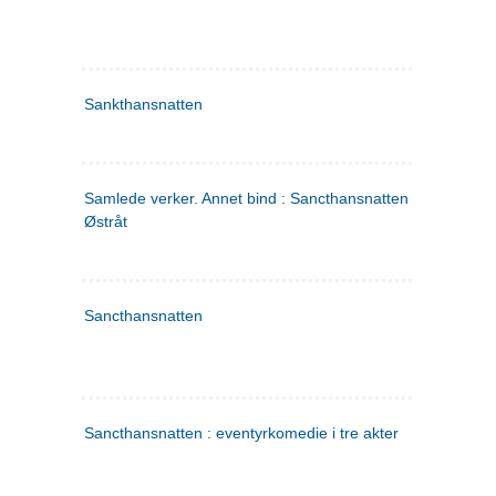
Sankthansnatten
Samlede verker. Annet bind : Sancthansnatten ; Fru Inger ti
Østråt
Sancthansnatten
Sancthansnatten : eventyrkomedie i tre akter