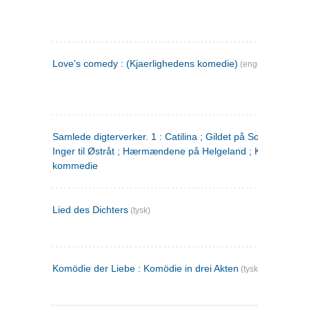
Love's comedy : (Kjaerlighedens komedie)
(engelsk)
Samlede digterverker. 1 : Catilina ; Gildet på Solhaug ; Fru
Inger til Østråt ; Hærmændene på Helgeland ; Kjærlighede
kommedie
Lied des Dichters
(tysk)
Komödie der Liebe : Komödie in drei Akten
(tysk)