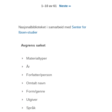
Neste
1–10 av 61
>>
Nasjonalbiblioteket i samarbeid med
Senter for
Ibsen-studier
Avgrens søket
Materialtyper
År
Forfatter/person
Omtalt navn
Form/genre
Utgiver
Språk