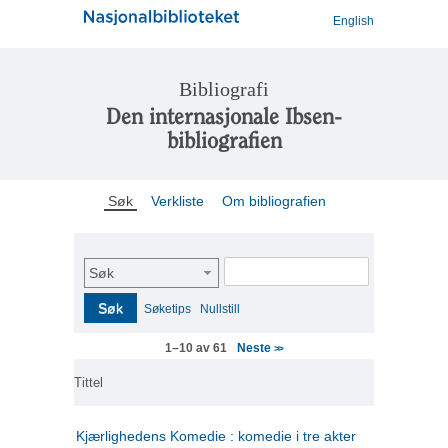
English
Bibliografi
Den internasjonale Ibsen-
bibliografien
Søk
Verkliste
Om bibliografien
Søk
Søk
Søketips
Nullstill
Neste
1–10 av 61
>>
Tittel
Kjærlighedens Komedie : komedie i tre akter