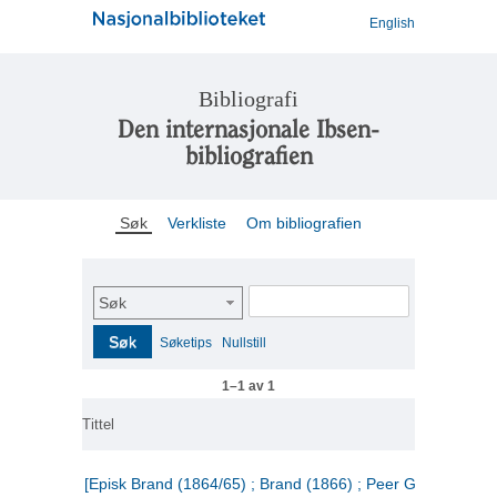
English
Bibliografi
Den internasjonale Ibsen-
bibliografien
Søk
Verkliste
Om bibliografien
Søk
Søk
Søketips
Nullstill
1–1 av 1
Tittel
[Episk Brand (1864/65) ; Brand (1866) ; Peer Gynt (1867)]