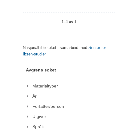
1–1 av 1
Nasjonalbiblioteket i samarbeid med
Senter for
Ibsen-studier
Avgrens søket
Materialtyper
År
Forfatter/person
Utgiver
Språk