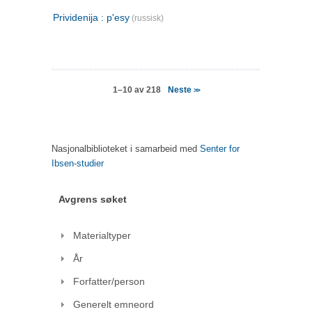
Prividenija : p'esy
(russisk)
Neste
1–10 av 218
>>
Nasjonalbiblioteket i samarbeid med
Senter for
Ibsen-studier
Avgrens søket
Materialtyper
År
Forfatter/person
Generelt emneord