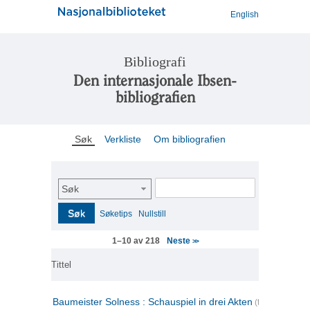
English
Bibliografi
Den internasjonale Ibsen-
bibliografien
Søk
Verkliste
Om bibliografien
Søk
Søk
Søketips
Nullstill
Neste
1–10 av 218
>>
Tittel
Baumeister Solness : Schauspiel in drei Akten
(tysk)