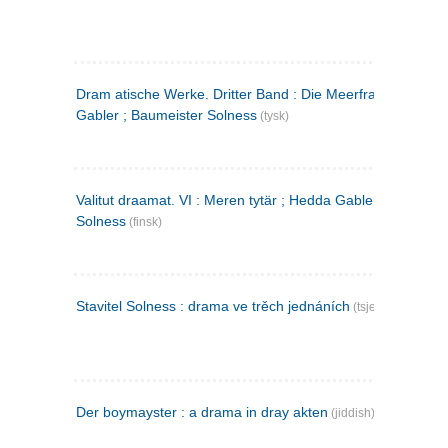
Dram atische Werke. Dritter Band : Die Meerfrau ; Hedda
Gabler ; Baumeister Solness
(tysk)
Valitut draamat. VI : Meren tytär ; Hedda Gabler ; Rakentaj
Solness
(finsk)
Stavitel Solness : drama ve trěch jednáních
(tsjekkisk)
Der boymayster : a drama in dray akten
(jiddish)