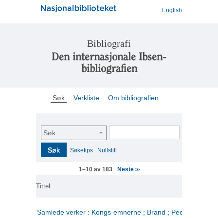
English
Bibliografi
Den internasjonale Ibsen-
bibliografien
Søk
Verkliste
Om bibliografien
Søk
Søk
Søketips
Nullstill
Neste
1–10 av 183
>>
Tittel
Samlede verker : Kongs-emnerne ; Brand ; Peer Gynt. 2