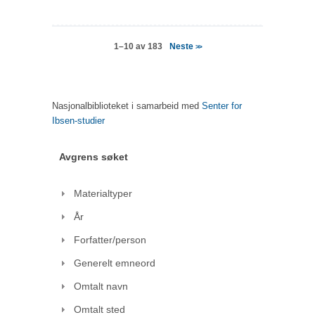
Neste
1–10 av 183
>>
Nasjonalbiblioteket i samarbeid med
Senter for
Ibsen-studier
Avgrens søket
Materialtyper
År
Forfatter/person
Generelt emneord
Omtalt navn
Omtalt sted