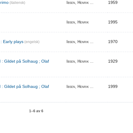
primo
1959
Ibsen, Henrik ...
(italiensk)
1995
Ibsen, Henrik
: Early plays
1970
Ibsen, Henrik ...
(engelsk)
 : Gildet på Solhaug ; Olaf
1929
Ibsen, Henrik ...
 : Gildet på Solhaug ; Olaf
1999
Ibsen, Henrik ...
1–6 av 6