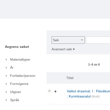
Søk
Avgrens søket
Avansert søk ▾
Materialtyper
1–6 av 6
År
Forfatter/person
Tittel
Form/genre
e
Valitut draamat. I : Päivä
Utgiver
; Kuninkaanalut
(finsk)
Språk