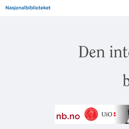
Den int
b