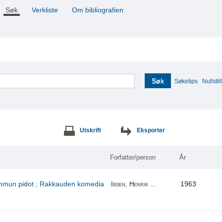
Søk
Verkliste
Om bibliografien
Søk
Søketips
Nullstill
Utskrift
Eksporter
Forfatter/person
År
kummun pidot ; Rakkauden komedia
1963
Ibsen, Henrik ...