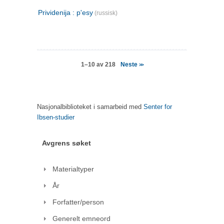
Prividenija : p'esy
(russisk)
Neste
1–10 av 218
>>
Nasjonalbiblioteket i samarbeid med
Senter for
Ibsen-studier
Avgrens søket
Materialtyper
År
Forfatter/person
Generelt emneord