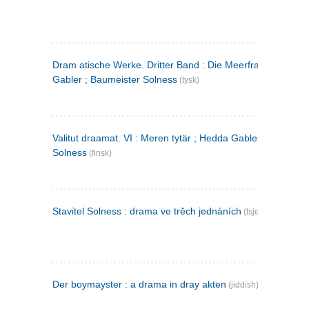
Dram atische Werke. Dritter Band : Die Meerfrau ; Hedda
Gabler ; Baumeister Solness
(tysk)
Valitut draamat. VI : Meren tytär ; Hedda Gabler ; Rakentaj
Solness
(finsk)
Stavitel Solness : drama ve trěch jednáních
(tsjekkisk)
Der boymayster : a drama in dray akten
(jiddish)