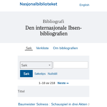
English
Bibliografi
Den internasjonale Ibsen-
bibliografien
Søk
Verkliste
Om bibliografien
Søk
Søk
Søketips
Nullstill
Neste
1–10 av 218
>>
Tittel
Baumeister Solness : Schauspiel in drei Akten
(tysk)