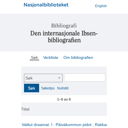
English
Bibliografi
Den internasjonale Ibsen-
bibliografien
Søk
Verkliste
Om bibliografien
Søk
Søk
Søketips
Nullstill
1–6 av 6
Tittel
Valitut draamat. I : Päiväkummun pidot ; Rakkauden kome