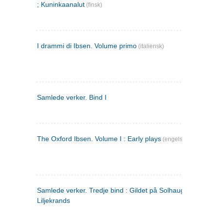
; Kuninkaanalut
(finsk)
I drammi di Ibsen. Volume primo
(italiensk)
Samlede verker. Bind I
The Oxford Ibsen. Volume I : Early plays
(engelsk)
Samlede verker. Tredje bind : Gildet på Solhaug ; Olaf
Liljekrands