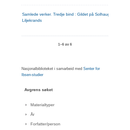
Samlede verker. Tredje bind : Gildet på Solhaug ; Olaf
Liljekrands
1–6 av 6
Nasjonalbiblioteket i samarbeid med
Senter for
Ibsen-studier
Avgrens søket
Materialtyper
År
Forfatter/person