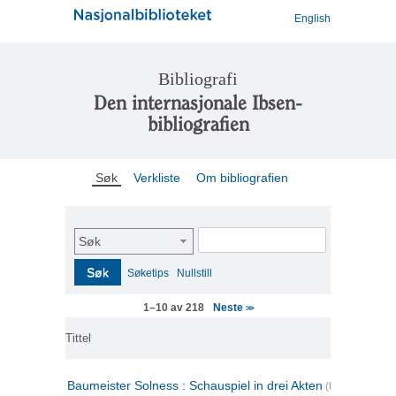
English
Bibliografi
Den internasjonale Ibsen-
bibliografien
Søk
Verkliste
Om bibliografien
Søk
Søk
Søketips
Nullstill
Neste
1–10 av 218
>>
Tittel
Baumeister Solness : Schauspiel in drei Akten
(tysk)