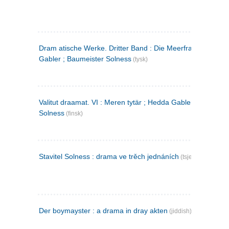
Dram atische Werke. Dritter Band : Die Meerfrau ; Hedda
Gabler ; Baumeister Solness
(tysk)
Valitut draamat. VI : Meren tytär ; Hedda Gabler ; Rakentaj
Solness
(finsk)
Stavitel Solness : drama ve trěch jednáních
(tsjekkisk)
Der boymayster : a drama in dray akten
(jiddish)