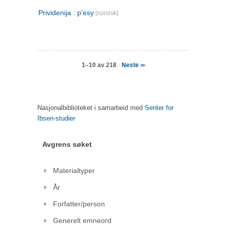
Prividenija : p'esy
(russisk)
Neste
1–10 av 218
>>
Nasjonalbiblioteket i samarbeid med
Senter for
Ibsen-studier
Avgrens søket
Materialtyper
År
Forfatter/person
Generelt emneord