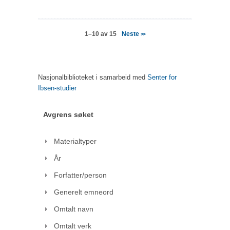
Neste
1–10 av 15
>>
Nasjonalbiblioteket i samarbeid med
Senter for
Ibsen-studier
Avgrens søket
Materialtyper
År
Forfatter/person
Generelt emneord
Omtalt navn
Omtalt verk