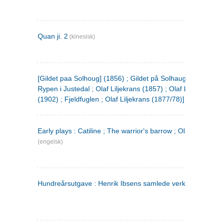
Quan ji. 2
(kinesisk)
[Gildet paa Solhoug] (1856) ; Gildet på Solhaug (1883) ;
Rypen i Justedal ; Olaf Liljekrans (1857) ; Olaf Liljekrans
(1902) ; Fjeldfuglen ; Olaf Liljekrans (1877/78)]
Early plays : Catiline ; The warrior's barrow ; Olaf Liljekran
(engelsk)
Hundreårsutgave : Henrik Ibsens samlede verker. 3