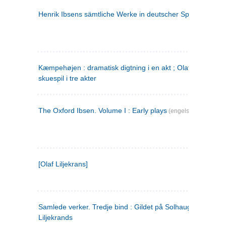
Henrik Ibsens sämtliche Werke in deutscher Sprache. 2
(ty
Kæmpehøjen : dramatisk digtning i en akt ; Olaf Liljekrans 
skuespil i tre akter
The Oxford Ibsen. Volume I : Early plays
(engelsk)
[Olaf Liljekrans]
Samlede verker. Tredje bind : Gildet på Solhaug ; Olaf
Liljekrands