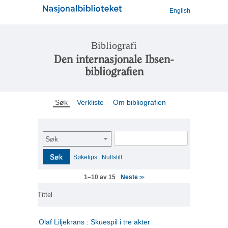
English
Bibliografi
Den internasjonale Ibsen-
bibliografien
Søk
Verkliste
Om bibliografien
Søk
Søk
Søketips
Nullstill
Neste
1–10 av 15
>>
Tittel
Olaf Liljekrans : Skuespil i tre akter